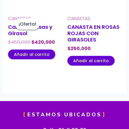
CANASTAS
CANASTAS
¡Oferta!
¡Oferta!
Canasta rosas y
CANASTA EN ROSAS
Girasol
ROJAS CON
GIRASOLES
$
450,000
$
420,000
$
250,000
Añadir al carrito
Añadir al carrito
ESTAMOS UBICADOS