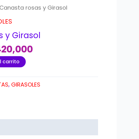
Canasta rosas y Girasol
OLES
 y Girasol
420,000
l carrito
TAS
,
GIRASOLES