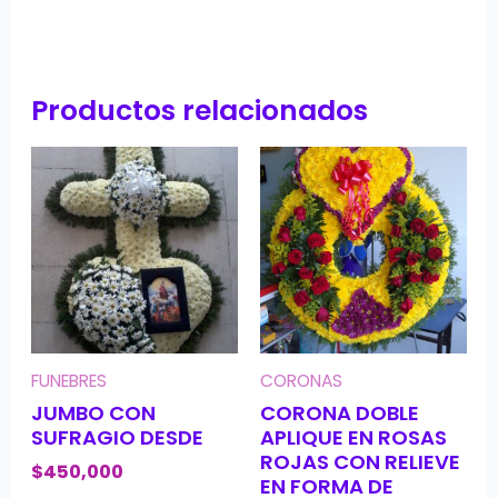
Productos relacionados
FUNEBRES
CORONAS
JUMBO CON
CORONA DOBLE
SUFRAGIO DESDE
APLIQUE EN ROSAS
ROJAS CON RELIEVE
$
450,000
EN FORMA DE