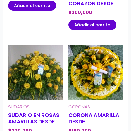
CORAZÓN DESDE
Añadir al carrito
$
300,000
Añadir al carrito
SUDARIOS
CORONAS
SUDARIO EN ROSAS
CORONA AMARILLA
AMARILLAS DESDE
DESDE
$
300,000
$
180,000